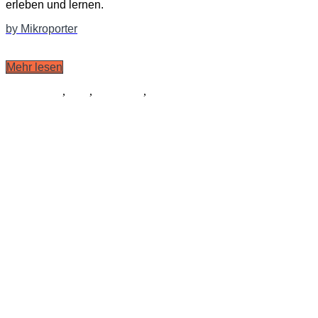
erleben und lernen.
by Mikroporter
Mehr lesen
Schauspiel
,
Tanz
,
Allgemein
,
Libretto