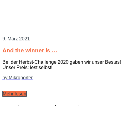
9. März 2021
And the winner is …
Bei der Herbst-Challenge 2020 gaben wir unser Bestes!
Unser Preis: lest selbst!
by Mikroporter
Mehr lesen
Libretto
,
Schauspiel
,
Tanz
,
Allgemein
,
Musik