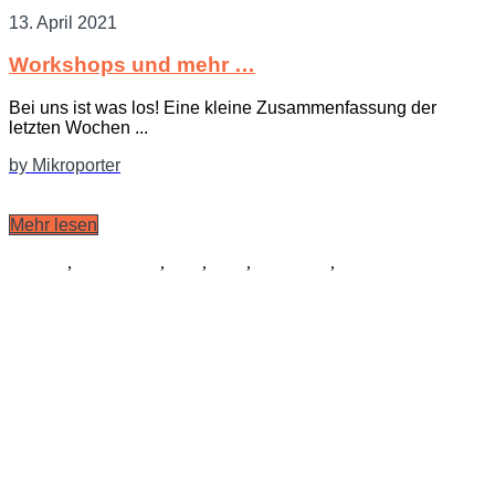
13. April 2021
Workshops und mehr …
Bei uns ist was los! Eine kleine Zusammenfassung der
letzten Wochen ...
by Mikroporter
Mehr lesen
Libretto
,
Schauspiel
,
Tanz
,
Logo
,
Allgemein
,
Musik