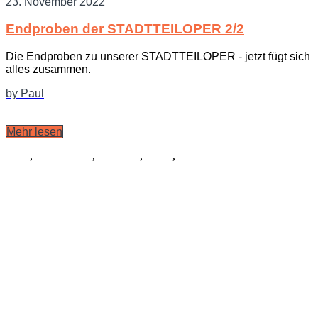
23. November 2022
Endproben der STADTTEILOPER 2/2
Die Endproben zu unserer STADTTEILOPER - jetzt fügt sich
alles zusammen.
by Paul
Mehr lesen
Tanz
,
Ausstattung
,
Kostüme
,
Musik
,
Schauspiel