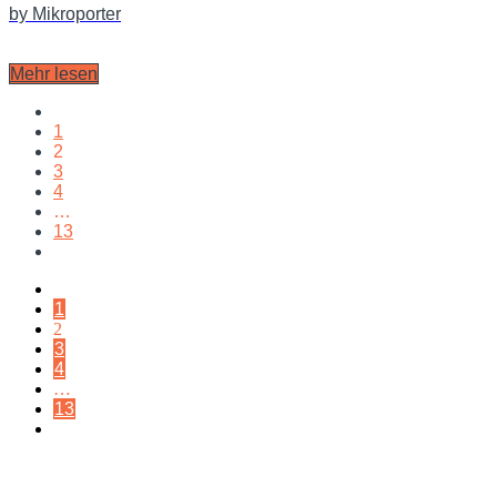
by Mikroporter
Mehr lesen
1
2
3
4
…
13
1
2
3
4
…
13
Impressum |
Datenschutz
|
Kontakt