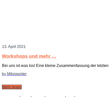
13. April 2021
Workshops und mehr …
Bei uns ist was los! Eine kleine Zusammenfassung der letzten
by Mikroporter
Mehr lesen
Allgemein
,
Musik
,
Libretto
,
Schauspiel
,
Tanz
,
Logo