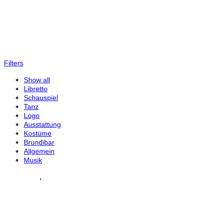
Filters
Show all
Libretto
Schauspiel
Tanz
Logo
Ausstattung
Kostüme
Brundibar
Allgemein
Musik
Allgemein
,
Tanz