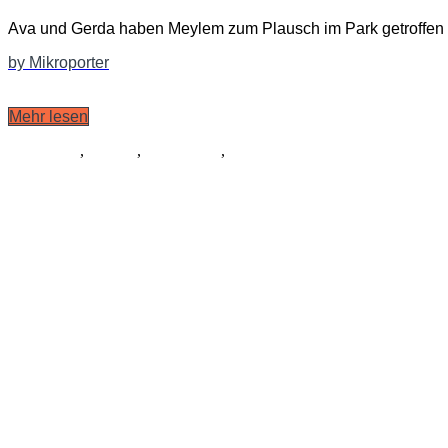
Ava und Gerda haben Meylem zum Plausch im Park getroffen
by Mikroporter
Mehr lesen
Allgemein
,
Libretto
,
Schauspiel
,
Tanz