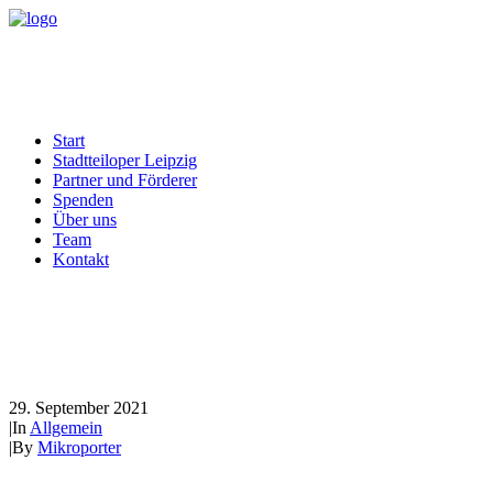
Start
Stadtteiloper Leipzig
Partner und Förderer
Spenden
Über uns
Team
Kontakt
Die tollen Ergebnisse des
dritten Tages
29. September 2021
|
In
Allgemein
|
By
Mikroporter