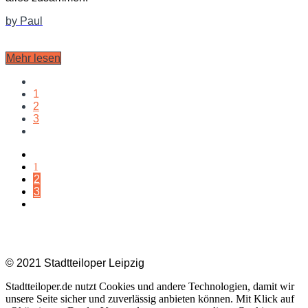
by Paul
Mehr lesen
1
2
3
1
2
3
Impressum |
Datenschutz
|
Kontakt
© 2021 Stadtteiloper Leipzig
Stadtteiloper.de nutzt Cookies und andere Technologien, damit wir
unsere Seite sicher und zuverlässig anbieten können. Mit Klick auf