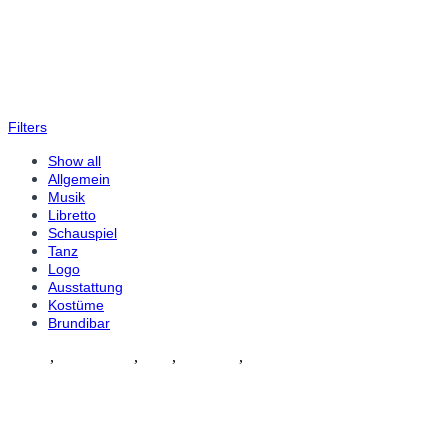
Filters
Show all
Allgemein
Musik
Libretto
Schauspiel
Tanz
Logo
Ausstattung
Kostüme
Brundibar
Musik
,
Schauspiel
,
Tanz
,
Kostüme
,
Allgemein