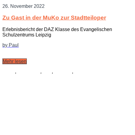
26. November 2022
Zu Gast in der MuKo zur Stadtteiloper
Erlebnisbericht der DAZ Klasse des Evangelischen
Schulzentrums Leipzig
by Paul
Mehr lesen
Musik
,
Schauspiel
,
Tanz
,
Kostüme
,
Allgemein