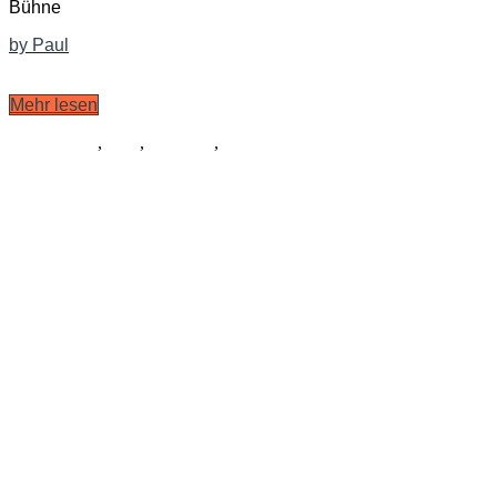
Bühne
by Paul
Mehr lesen
Schauspiel
,
Tanz
,
Kostüme
,
Musik