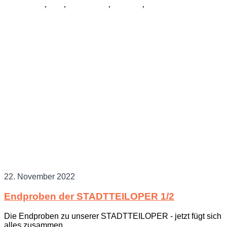
Schauspiel
,
Tanz
,
Ausstattung
,
Kostüme
,
Musik
22. November 2022
Endproben der STADTTEILOPER 1/2
Die Endproben zu unserer STADTTEILOPER - jetzt fügt sich
alles zusammen.