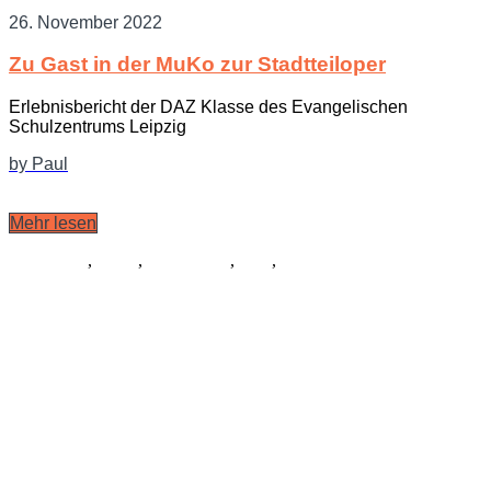
26. November 2022
Zu Gast in der MuKo zur Stadtteiloper
Erlebnisbericht der DAZ Klasse des Evangelischen
Schulzentrums Leipzig
by Paul
Mehr lesen
Allgemein
,
Musik
,
Schauspiel
,
Tanz
,
Kostüme