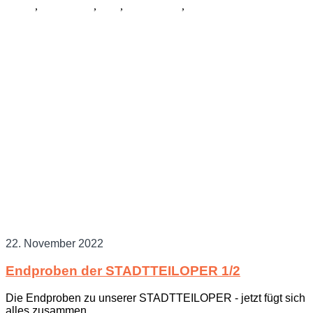
Musik
,
Schauspiel
,
Tanz
,
Ausstattung
,
Kostüme
22. November 2022
Endproben der STADTTEILOPER 1/2
Die Endproben zu unserer STADTTEILOPER - jetzt fügt sich
alles zusammen.