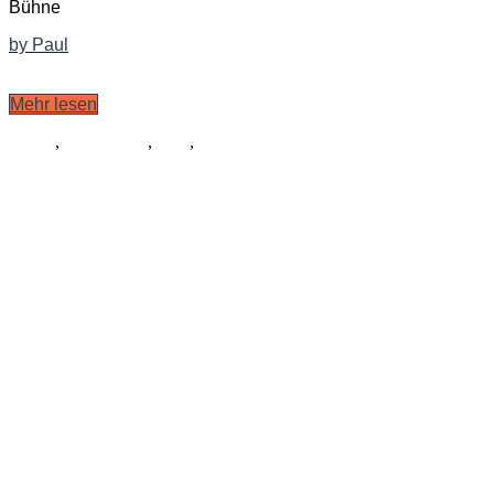
Bühne
by Paul
Mehr lesen
Musik
,
Schauspiel
,
Tanz
,
Kostüme