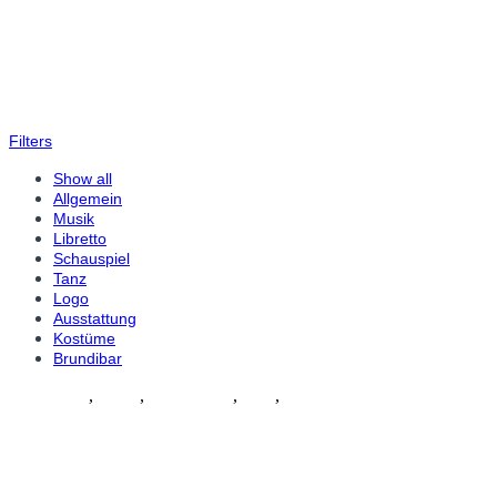
Filters
Show all
Allgemein
Musik
Libretto
Schauspiel
Tanz
Logo
Ausstattung
Kostüme
Brundibar
Allgemein
,
Musik
,
Schauspiel
,
Tanz
,
Kostüme