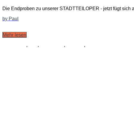
Die Endproben zu unserer STADTTEILOPER - jetzt fügt sich 
by Paul
Mehr lesen
Schauspiel
,
Tanz
,
Ausstattung
,
Kostüme
,
Musik