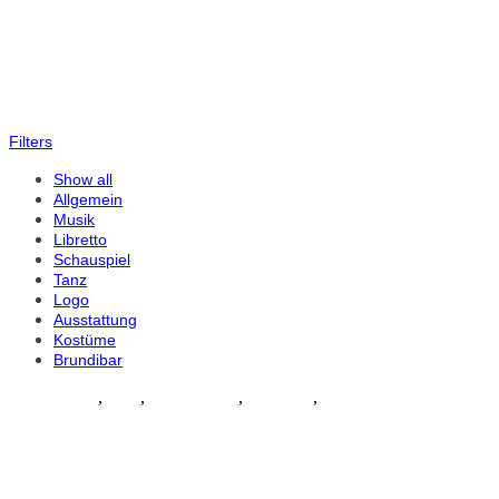
Filters
Show all
Allgemein
Musik
Libretto
Schauspiel
Tanz
Logo
Ausstattung
Kostüme
Brundibar
Schauspiel
,
Tanz
,
Ausstattung
,
Kostüme
,
Musik