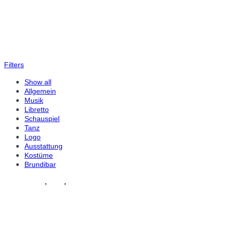
Filters
Show all
Allgemein
Musik
Libretto
Schauspiel
Tanz
Logo
Ausstattung
Kostüme
Brundibar
Schauspiel
,
Tanz
,
Ausstattung