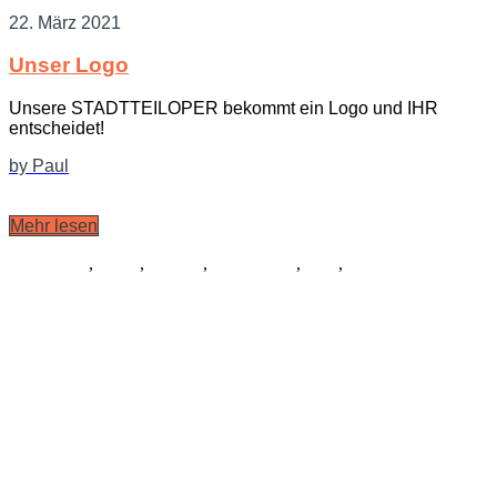
22. März 2021
Unser Logo
Unsere STADTTEILOPER bekommt ein Logo und IHR
entscheidet!
by Paul
Mehr lesen
Allgemein
,
Musik
,
Libretto
,
Schauspiel
,
Tanz
,
Logo