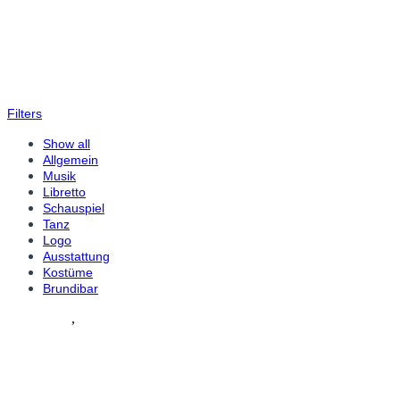
Filters
Show all
Allgemein
Musik
Libretto
Schauspiel
Tanz
Logo
Ausstattung
Kostüme
Brundibar
Allgemein
,
Logo